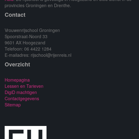
provincies Groningen en Drenthe.
Contact
Vrouwenrijschool Groningen
Spoorstraat-Noord 33
9601 AX Hoogezand
Telefoon: 06 4422 1284
E-mailadres: rijschool@rijenreis.nl
Overzicht
Homepagina
Lessen en Tarieven
DigiD machtigen
Contactgegevens
Sitemap