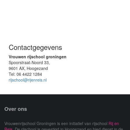
Contactgegevens
Vrouwen rijschool groningen
Spoorstraat-Noord 33,
9601 AX, Hoogezand
Tel: 06 4422 1284
rijschool@rijenreis.nl
Over ons
Vrouwenrijschool Groningen is een initiatief van rijschool
Rij en
Reis
. De rijschool is gevestigd in Hoogezand en bied dienst in de